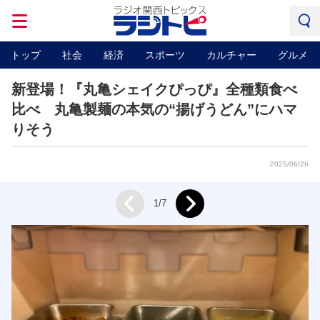
トップ
社会
経済
スポーツ
カルチャー
グルメ
新登場！『丸亀シェイクぴっぴ』全種類食べ
比べ 丸亀製麺の本気の“揚げうどん”にハマ
りそう
2025/06/26
Next
1/7
Prev