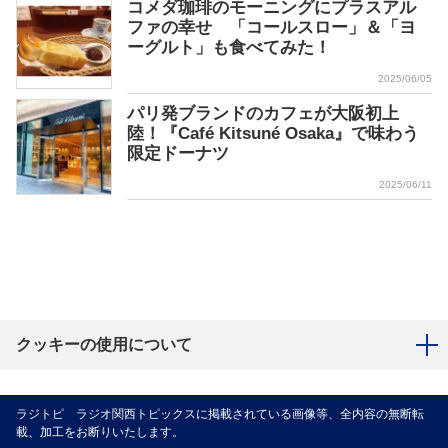
コメダ珈琲のモーニングにプラスアル
ファの幸せ 「コールスロー」＆「ヨ
ーグルト」も食べてみた！
2025/06/05
パリ発ブランドのカフェが大阪初上
陸！『Café Kitsuné Osaka』で味わう
限定ドーナツ
2025/06/11
クッキーの使用について
ラジトピ ラジオ関西トピックスに掲載されている画像等、全内容の無断転
載、加工をお断りいたします。