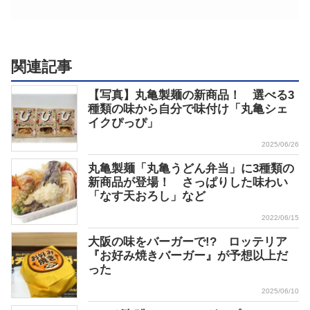
関連記事
【写真】丸亀製麺の新商品！ 選べる3
種類の味から自分で味付け「丸亀シェ
イクぴっぴ」
2025/06/26
丸亀製麺「丸亀うどん弁当」に3種類の
新商品が登場！ さっぱりした味わい
「なす天おろし」など
2022/06/15
大阪の味をバーガーで!? ロッテリア
『お好み焼きバーガー』が予想以上だ
った
2025/06/10