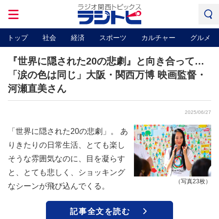
トップ
社会
経済
スポーツ
カルチャー
グルメ
『世界に隠された20の悲劇』と向き合って…
「涙の色は同じ」大阪・関西万博 映画監督・
河瀬直美さん
2025/06/27
「世界に隠された20の悲劇」。 あ
りきたりの日常生活、とても楽し
そうな雰囲気なのに、目を凝らす
と、とても悲しく、ショッキング
（写真23枚）
なシーンが飛び込んでくる。
記事全文を読む