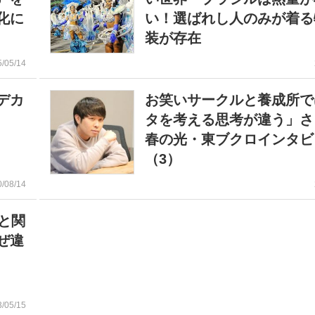
化に
い！選ばれし人のみが着る
装が存在
5/05/14
デカ
お笑いサークルと養成所で
タを考える思考が違う」さ
春の光・東ブクロインタビ
（3）
0/08/14
東と関
ぜ違
3/05/15