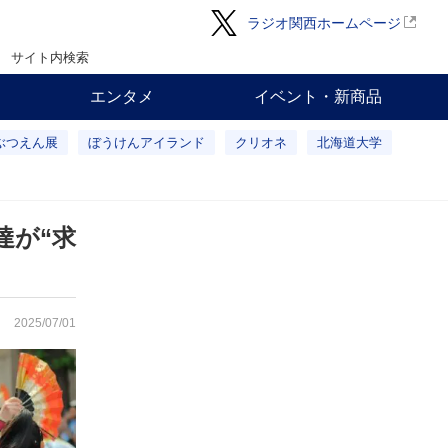
ラジオ関西ホームページ
サイト内検索
エンタメ
イベント・新商品
ぶつえん展
ぼうけんアイランド
クリオネ
北海道大学
達が“求
2025/07/01