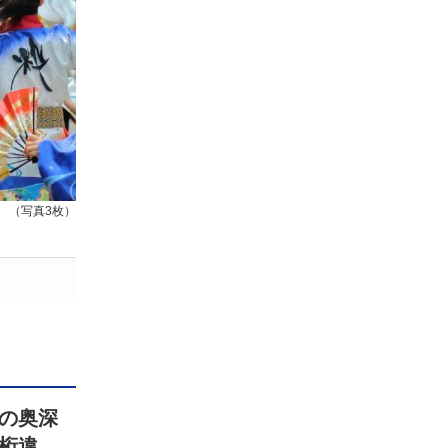
（写真3枚）
の奥深
桁違