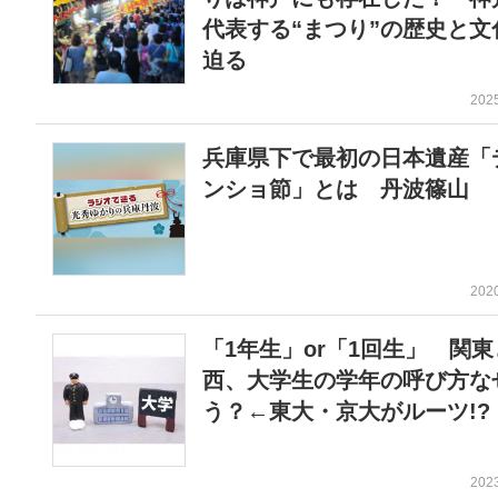
代表する“まつり”の歴史と文
迫る
202
兵庫県下で最初の日本遺産「
ンショ節」とは 丹波篠山
202
「1年生」or「1回生」 関
西、大学生の学年の呼び方な
う？←東大・京大がルーツ!?
202