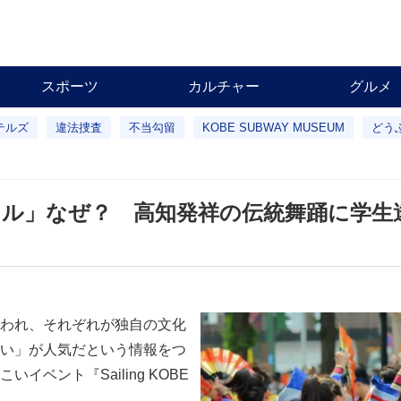
スポーツ
カルチャー
グルメ
テルズ
違法捜査
不当勾留
KOBE SUBWAY MUSEUM
どう
ル」なぜ？ 高知発祥の伝統舞踊に学生
われ、それぞれが独自の文化
い」が人気だという情報をつ
ベント『Sailing KOBE