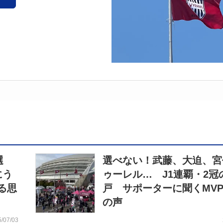
選
選べない！武藤、大迫、宮
にう
ゥーレル… J1連覇・2冠
る思
戸 サポーターに聞くMVP
の声
5/07/03