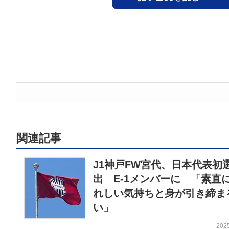
関連記事
J1神戸FW宮代、日本代表初
出 E-1メンバーに 「素直
れしい気持ちと身が引き締ま
い」
202