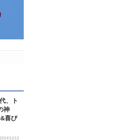
代、ト
の神
&喜び
2024/12/13