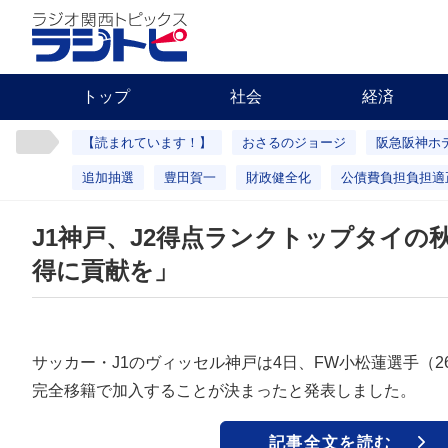
トップ
社会
経済
【読まれています！】
おさるのジョージ
阪急阪神ホ
追加抽選
豊田賀一
財政健全化
公債費負担負担適
J1神戸、J2得点ランクトップタイの
得に貢献を」
サッカー・J1のヴィッセル神戸は4日、FW小松蓮選手（
完全移籍で加入することが決まったと発表しました。
記事全文を読む