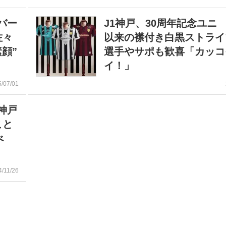
バー
J1神戸、30周年記念ユニ 
佐々
以来の襟付き白黒ストラ
顔”
選手やサポも歓喜「カッコ
イ！」
5/07/01
神戸
こと
べ
4/11/26