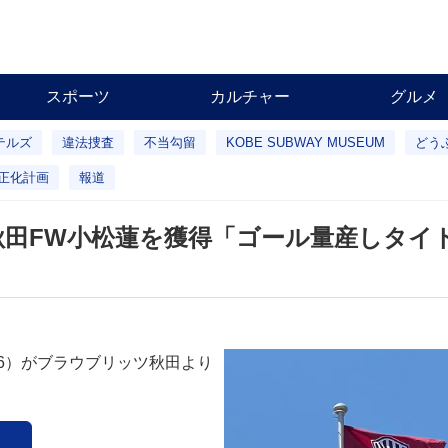
スポーツ
カルチャー
グルメ
テルズ
違法捜査
不当勾留
KOBE SUBWAY MUSEUM
どう
正化計画
報道
秋田FW小松蓮を獲得「ゴール量産しタイ
26）がブラウブリッツ秋田より