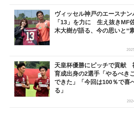
ヴィッセル神戸のエースナン
「13」を力に 生え抜きMF
木大樹が語る、今の思いと“素
202
天皇杯優勝にピッチで貢献 
育成出身の2選手「やるべき
できた」「今回は100％で喜
る」
202