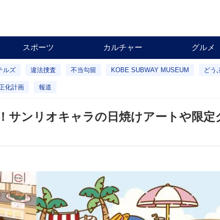
スポーツ
カルチャー
グルメ
テルズ
違法捜査
不当勾留
KOBE SUBWAY MUSEUM
どう
正化計画
報道
！サンリオキャラの日焼けアートや限定