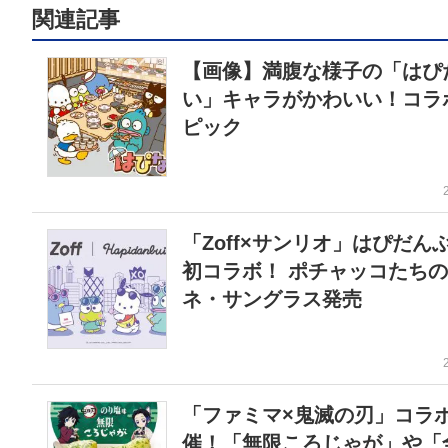
関連記事
【画像】満腹な様子の「はぴ
い」キャラがかわいい！コラ
ピック
「Zoff×サンリオ」はぴだん
初コラボ！ ポチャッコたち
ネ・サングラス発売
「ファミマ×鬼滅の刃」コラ
催！「無限ころじゃが」や「