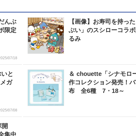
だんぶ
【画像】お寿司を持った
ボ限定
ぶい」のスシローコラボ
るみ
2025/07/18
ぶいと
＆ chouette「シナモ
のメガ
作コレクション発売！バ
布 全6種 7・18～
2025/07/08
ボ開
全集中