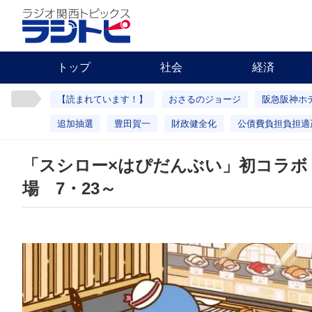
トップ
社会
経済
【読まれています！】
おさるのジョージ
阪急阪神ホ
追加抽選
豊田賀一
財政健全化
公債費負担負担適
「スシロー×はぴだんぶい」初コラボ
場 7・23～