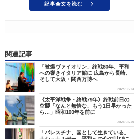
記事全文を読む
関連記事
「被爆ヴァイオリン」終戦80年、平和
への響きイタリア館に 広島から長崎、
そして大阪・関西万博へ
2025/08/13
《太平洋戦争・終戦79年》終戦前日の
空襲「なんと無情な、もう1日早かった
ら…」昭和100年を前に
2024/08/15
「パレスチナ、国として生きている」
ナショナルデー、平和への心の叫びに