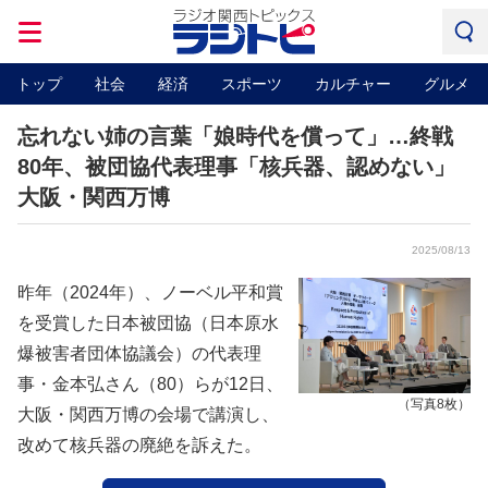
トップ
社会
経済
スポーツ
カルチャー
グルメ
忘れない姉の言葉「娘時代を償って」…終戦
80年、被団協代表理事「核兵器、認めない」
大阪・関西万博
2025/08/13
昨年（2024年）、ノーベル平和賞
を受賞した日本被団協（日本原水
爆被害者団体協議会）の代表理
事・金本弘さん（80）らが12日、
（写真8枚）
大阪・関西万博の会場で講演し、
改めて核兵器の廃絶を訴えた。