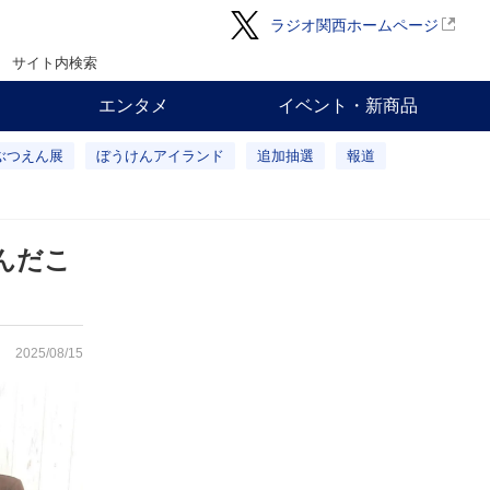
ラジオ関西ホームページ
サイト内検索
エンタメ
イベント・新商品
ぶつえん展
ぼうけんアイランド
追加抽選
報道
んだこ
2025/08/15