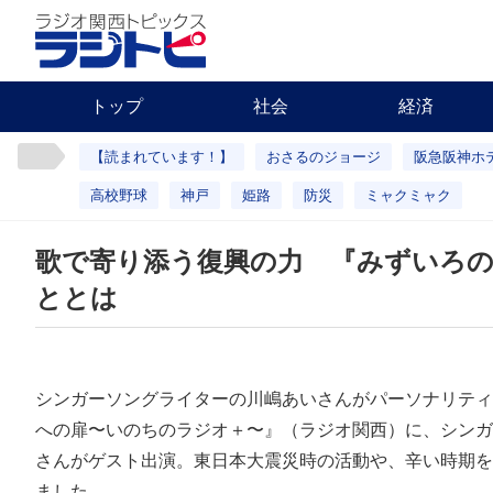
トップ
社会
経済
【読まれています！】
おさるのジョージ
阪急阪神ホ
高校野球
神戸
姫路
防災
ミャクミャク
歌で寄り添う復興の力 『みずいろの
ととは
シンガーソングライターの川嶋あいさんがパーソナリティ
への扉〜いのちのラジオ＋〜』（ラジオ関西）に、シンガ
さんがゲスト出演。東日本大震災時の活動や、辛い時期を
ました。