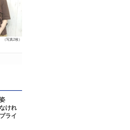
（写真2枚）
の姿
なけれ
プライ