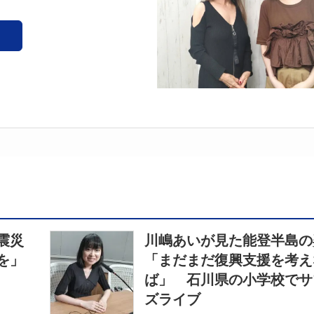
震災
川嶋あいが見た能登半島
を」
「まだまだ復興支援を考え
ば」 石川県の小学校でサ
ズライブ