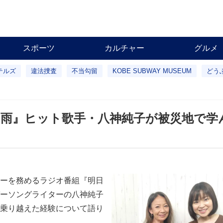
スポーツ
カルチャー
グルメ
テルズ
違法捜査
不当勾留
KOBE SUBWAY MUSEUM
どう
雨』ヒット歌手・八神純子が被災地で学
ーを務めるラジオ番組『明日
ーソングライターの八神純子
乗り越えた経験について語り