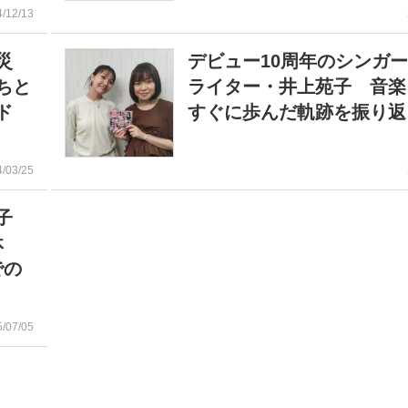
4/12/13
震災
デビュー10周年のシンガ
ちと
ライター・井上苑子 音楽
ド
すぐに歩んだ軌跡を振り返
4/03/25
華子
休
での
5/07/05