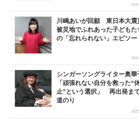
202
川嶋あいが回顧 東日本大
被災地でふれあった子どもた
の「忘れられない」エピソー
202
シンガーソングライター奥
「頑張れない自分を救った“
止”という選択」 再出発ま
道のり
202