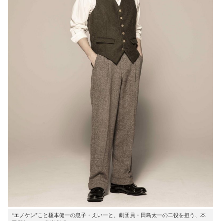
“エノケン”こと榎本健一の息子・えい一と、劇団員・田島太一の二役を担う、本