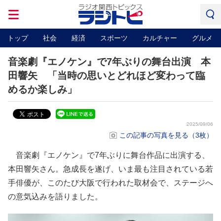
トップ
社会
経済
スポーツ
カルチャー
グルメ
音楽劇『エノケン』で7年ぶりの舞台出演 本
田響矢 「当時の思いとどれほど変わって臨
めるか楽しみ」
2025/09/06
この記事の写真を見る（3枚）
音楽劇『エノケン』で7年ぶりに舞台作品に出演する、
本田響矢さん。急成長を遂げ、いま最も注目されている若
手俳優が、このたび大阪で行われた取材会で、ステージへ
の意気込みを語りました。