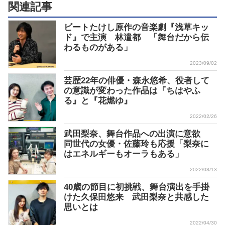
関連記事
ビートたけし原作の音楽劇『浅草キッ
ド』で主演 林遣都 「舞台だから伝
わるものがある」
2023/09/02
芸歴22年の俳優・森永悠希、役者して
の意識が変わった作品は『ちはやふ
る』と『花燃ゆ』
2022/02/26
武田梨奈、舞台作品への出演に意欲
同世代の女優・佐藤玲も応援「梨奈に
はエネルギーもオーラもある」
2022/08/13
40歳の節目に初挑戦、舞台演出を手掛
けた久保田悠来 武田梨奈と共感した
思いとは
2022/04/30