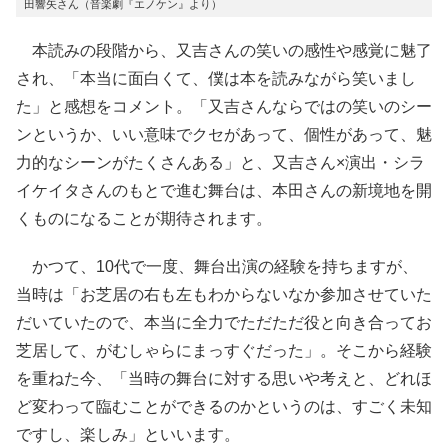
田響矢さん（音楽劇『エノケン』より）
本読みの段階から、又吉さんの笑いの感性や感覚に魅了
され、「本当に面白くて、僕は本を読みながら笑いまし
た」と感想をコメント。「又吉さんならではの笑いのシー
ンというか、いい意味でクセがあって、個性があって、魅
力的なシーンがたくさんある」と、又吉さん×演出・シラ
イケイタさんのもとで進む舞台は、本田さんの新境地を開
くものになることが期待されます。
かつて、10代で一度、舞台出演の経験を持ちますが、
当時は「お芝居の右も左もわからないなか参加させていた
だいていたので、本当に全力でただただ役と向き合ってお
芝居して、がむしゃらにまっすぐだった」。そこから経験
を重ねた今、「当時の舞台に対する思いや考えと、どれほ
ど変わって臨むことができるのかというのは、すごく未知
ですし、楽しみ」といいます。