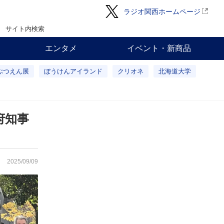
ラジオ関西ホームページ
サイト内検索
エンタメ
イベント・新商品
ぶつえん展
ぼうけんアイランド
クリオネ
北海道大学
府知事
2025/09/09