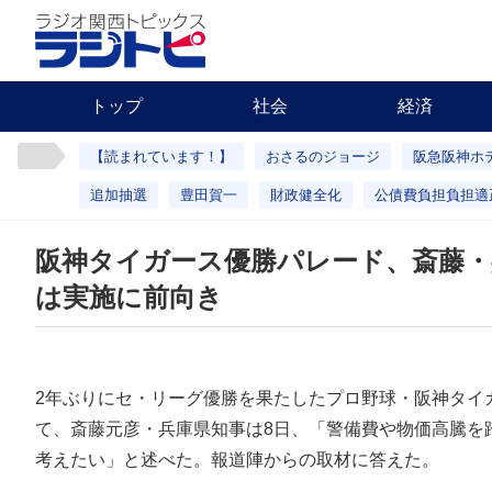
トップ
社会
経済
【読まれています！】
おさるのジョージ
阪急阪神ホ
追加抽選
豊田賀一
財政健全化
公債費負担負担適
阪神タイガース優勝パレード、斎藤・
は実施に前向き
2年ぶりにセ・リーグ優勝を果たしたプロ野球・阪神タイ
て、斎藤元彦・兵庫県知事は8日、「警備費や物価高騰を
考えたい」と述べた。報道陣からの取材に答えた。