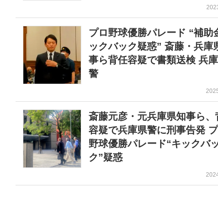
202
プロ野球優勝パレード “補助
ックバック疑惑” 斎藤・兵庫
事ら背任容疑で書類送検 兵
警
202
斎藤元彦・元兵庫県知事ら、
容疑で兵庫県警に刑事告発 
野球優勝パレード“キックバ
ク”疑惑
202