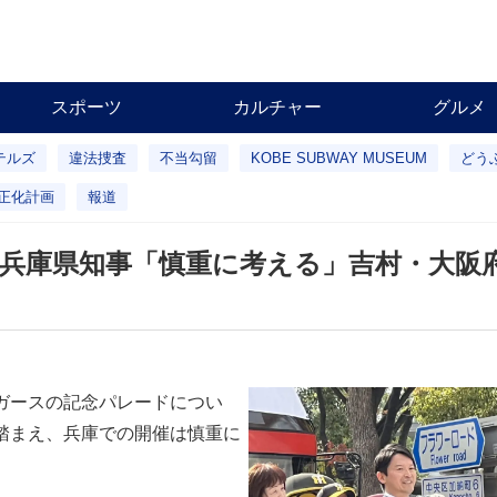
スポーツ
カルチャー
グルメ
テルズ
違法捜査
不当勾留
KOBE SUBWAY MUSEUM
どう
正化計画
報道
兵庫県知事「慎重に考える」吉村・大阪
ガースの記念パレードについ
踏まえ、兵庫での開催は慎重に