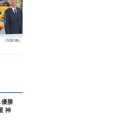
（写真3枚）
ス優勝
援 神