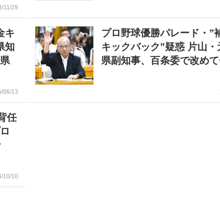
3/11/29
金キ
プロ野球優勝パレード・”
県知
キックバック”疑惑 片山・
庫県
県副知事、百条委で改めて
5/06/13
背任
プロ
ッ
4/10/10