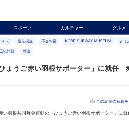
スポーツ
カルチャー
グルメ
テルズ
違法捜査
不当勾留
KOBE SUBWAY MUSEUM
どう
正化計画
報道
ひょうご赤い羽根サポーター」に就任 
この記事の写真を
赤い羽根共同募金運動の「ひょうご赤い羽根サポーター」に就