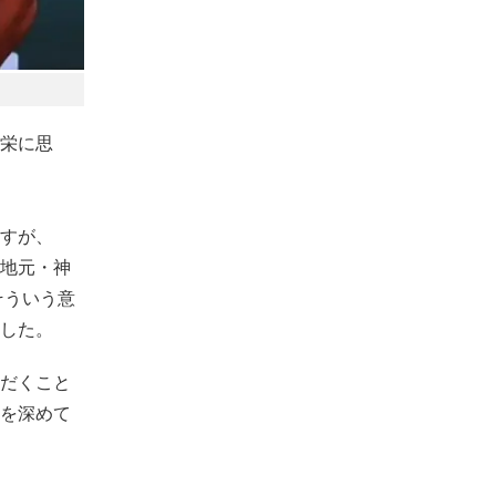
栄に思
すが、
地元・神
そういう意
した。
だくこと
を深めて