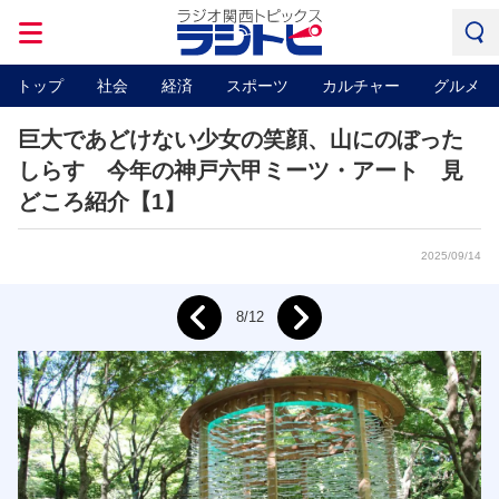
トップ
社会
経済
スポーツ
カルチャー
グルメ
巨大であどけない少女の笑顔、山にのぼった
しらす 今年の神戸六甲ミーツ・アート 見
どころ紹介【1】
2025/09/14
Next
8/12
Prev