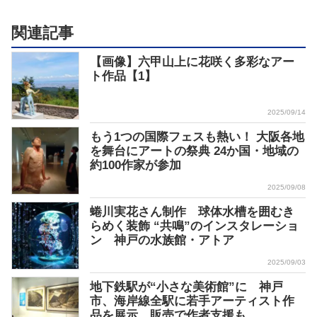
関連記事
【画像】六甲山上に花咲く多彩なアー
ト作品【1】
2025/09/14
もう1つの国際フェスも熱い！ 大阪各地
を舞台にアートの祭典 24か国・地域の
約100作家が参加
2025/09/08
蜷川実花さん制作 球体水槽を囲むき
らめく装飾 “共鳴”のインスタレーショ
ン 神戸の水族館・アトア
2025/09/03
地下鉄駅が“小さな美術館”に 神戸
市、海岸線全駅に若手アーティスト作
品を展示 販売で作者支援も