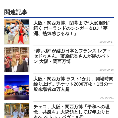
関連記事
大阪・関西万博、閉幕まで“大変混雑”
続く ポーランドのシンガー＆DJ「夢
洲、熱気感じるね！」
2025/09/17
“赤い糸”が結ぶ日本とフランス レア・
セドゥさん、藤原紀香さんが絆のバト
ン 大阪・関西万博
2025/09/16
大阪・関西万博 ラスト1か月、開場時間
繰り上げ…チケット2000万枚・1日の一
般来場者20万人超
2025/09/11
チェコ、大阪・関西万博「平和への理
念、共感を」大統領として17年ぶり日
本へ ペトル・パヴェル氏