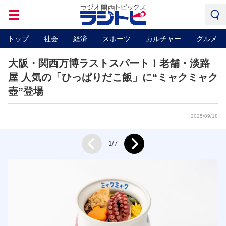
トップ
社会
経済
スポーツ
カルチャー
グルメ
大阪・関西万博ラストスパート！老舗・淡路
屋 人気の「ひっぱりだこ飯」に“ミャクミャク
壺”登場
2025/09/18
Next
1/7
Prev