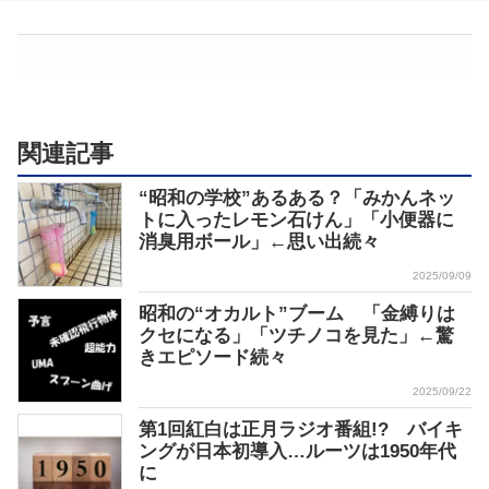
関連記事
“昭和の学校”あるある？「みかんネッ
トに入ったレモン石けん」「小便器に
消臭用ボール」←思い出続々
2025/09/09
昭和の“オカルト”ブーム 「金縛りは
クセになる」「ツチノコを見た」←驚
きエピソード続々
2025/09/22
第1回紅白は正月ラジオ番組!? バイキ
ングが日本初導入…ルーツは1950年代
に