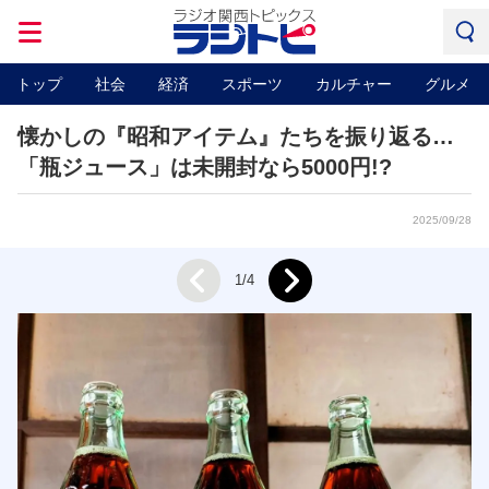
トップ
社会
経済
スポーツ
カルチャー
グルメ
懐かしの『昭和アイテム』たちを振り返る…
「瓶ジュース」は未開封なら5000円!?
2025/09/28
Next
1/4
Prev