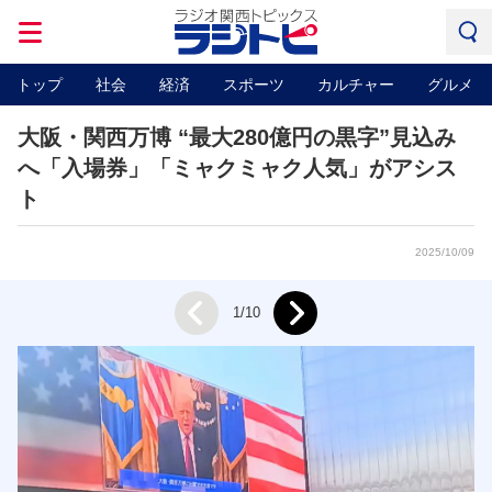
トップ
社会
経済
スポーツ
カルチャー
グルメ
大阪・関西万博 “最大280億円の黒字”見込み
へ「入場券」「ミャクミャク人気」がアシス
ト
2025/10/09
Next
1/10
Prev