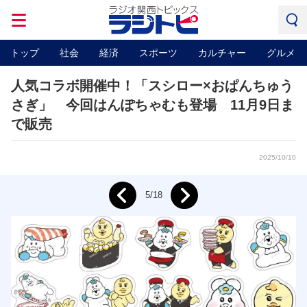
トップ
社会
経済
スポーツ
カルチャー
グルメ
人気コラボ開催中！「スシロー×おぱんちゅう
さぎ」 今回はんぽちゃむも登場 11月9日ま
で販売
2025/10/10
Next
5/18
Prev