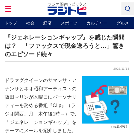
トップ
社会
経済
スポーツ
カルチャー
グルメ
『ジェネレーションギャップ』を感じた瞬間
は？ 「ファックスで現金送ろうと…」驚き
のエピソード続々
2025/11/13
ドラァグクイーンのサマンサ・ア
ナンサとネオ昭和アーティストの
阪田マリンが木曜日にパーソナリ
ティーを務める番組『Clip』（ラ
ジオ関西、月－木午後1時～）で、
「ジェネレーションギャップ」を
（写真4枚）
テーマにメールを紹介しました。