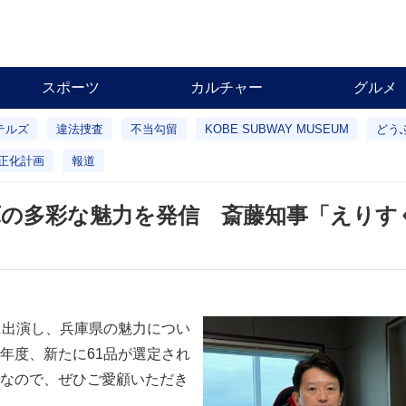
スポーツ
カルチャー
グルメ
テルズ
違法捜査
不当勾留
KOBE SUBWAY MUSEUM
どう
正化計画
報道
庫の多彩な魅力を発信 斎藤知事「えりす
に出演し、兵庫県の魅力につい
年度、新たに61品が選定され
なので、ぜひご愛顧いただき