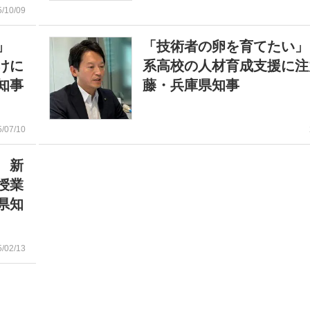
5/10/09
援」
「技術者の卵を育てたい」
けに
系高校の人材育成支援に注
知事
藤・兵庫県知事
5/07/10
 新
授業
県知
5/02/13