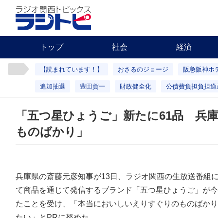
トップ
社会
経済
【読まれています！】
おさるのジョージ
阪急阪神ホ
追加抽選
豊田賀一
財政健全化
公債費負担負担適
「五つ星ひょうご」新たに61品 兵
ものばかり」
兵庫県の斎藤元彦知事が13日、ラジオ関西の生放送番組
て商品を通じて発信するブランド「五つ星ひょうご」が今
たことを受け、「本当においしいえりすぐりのものばかり
たい」とPRに努めた。