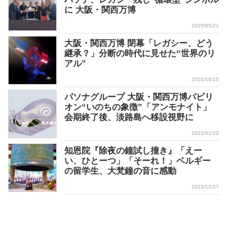
に 大阪・関西万博
2025/05/21
大阪・関西万博 閉幕「レガシー、どう
継承？」分断の時代に見せた“世界のリ
アル”
2025/10/15
パソナグループ 大阪・関西万博パビリ
オン“いのちの象徴”「アンモナイト」
会期終了後、淡路島へ移設視野に
2023/01/23
知恩院『除夜の鐘試し撞き』「えー
い、ひとーつ」「そーれ！」ベルギー
の留学生、大梵鐘の音に感動
2023/12/27