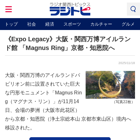
トップ
社会
経済
スポーツ
カルチャー
グルメ
《Expo Legacy》大阪・関西万博アイルラン
ド館 「Magnus Ring」京都・知恩院へ
2025/11/18
大阪・関西万博のアイルランドパ
ビリオン前に設置されていた巨大
な円形モニュメント「Magnus Rin
g（マグナス・リン）」が11月14
（写真22枚）
日、会場の夢洲（大阪市此花区）
から京都・知恩院（浄土宗総本山 京都市東山区）境内へ
移設された。