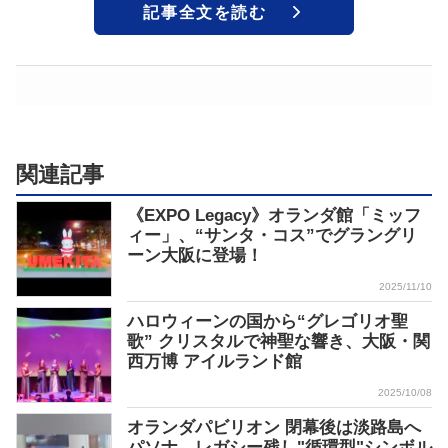
記事全文を読む
関連記事
《EXPO Legacy》オランダ館「ミッフ
ィー」、“サンタ・コス”でグラングリ
ーン大阪に登場！
2025/11/10
ハロウィーンの国から“グレゴリオ聖
歌” クリスタルで神聖な響き、大阪・関
西万博 アイルランド館
2025/10/08
オランダパビリオン 閉幕後は淡路島へ
パソナ、レガシー残し"循環型"シンボル