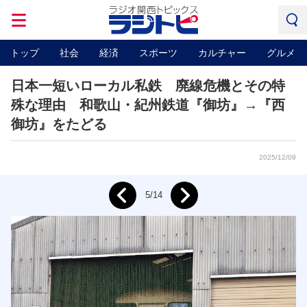
トップ
社会
経済
スポーツ
カルチャー
グルメ
日本一短いローカル私鉄 廃線危機とその特
殊な理由 和歌山・紀州鉄道『御坊』→『西
御坊』をたどる
2025/12/09
Next
5/14
Prev