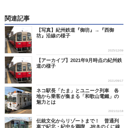
関連記事
【写真】紀州鉄道『御坊』→『西御
坊』沿線の様子
2025/12/09
【アーカイブ】2021年9月時点の紀州鉄
道の様子
2021/09/17
ネコ駅長「たま」とユニーク列車 各
地から乗客が集まる「和歌山電鐵」の
魅力とは
2021/11/18
伝統文化からリゾートまで！ 普通列
車で紀北・紀中を満喫 JRきのくに線