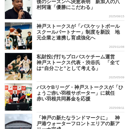
後のシーズンへ決意表明 新加入の八
村阿蓮「優勝にこだわる」
2025/08/15
神戸ストークスが「バスケットボール
スクールパートナー」制度を新設 地
元企業と連携し育成強化へ
2025/11/08
私財投げ打ちプロバスケチーム運営
神戸ストークス代表・渋谷氏 「全て
は“自分ごと”として考える」
2025/05/09
バスケBリーグ・神戸ストークスが「ひ
ょうご赤い羽根サポーター」に就任
赤い羽根共同募金を応援
2025/09/11
「神戸の新たなランドマークに」 神
戸港ウォーターフロントエリアの新ア