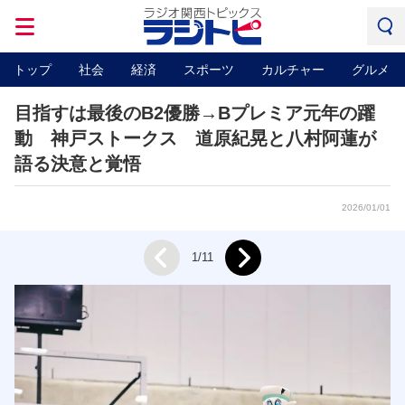
トップ
社会
経済
スポーツ
カルチャー
グルメ
目指すは最後のB2優勝→Bプレミア元年の躍
動 神戸ストークス 道原紀晃と八村阿蓮が
語る決意と覚悟
2026/01/01
Next
1/11
Prev