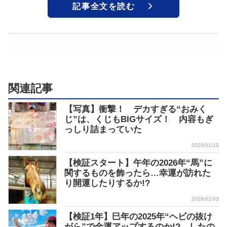
記事全文を読む
関連記事
【写真】衝撃！ デカすぎる“おみく
じ”は、くじもBIGサイズ！ 内容もぎ
っしり詰まっていた
2026/01/10
【検証スタート】午年の2026年“馬”に
関するものを飾ったら…幸運が訪れた
り開運したりするか!?
2026/01/03
【検証1年】巳年の2025年“ヘビの抜け
がら”で金運アップするのか!? したの