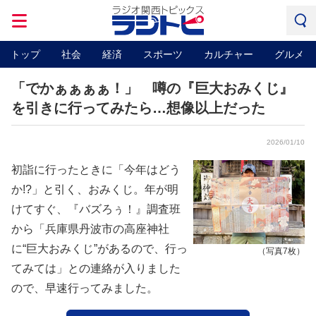
トップ
社会
経済
スポーツ
カルチャー
グルメ
「でかぁぁぁぁ！」 噂の『巨大おみくじ』
を引きに行ってみたら…想像以上だった
2026/01/10
初詣に行ったときに「今年はどう
か!?」と引く、おみくじ。年が明
けてすぐ、『バズろぅ！』調査班
から「兵庫県丹波市の高座神社
に“巨大おみくじ”があるので、行っ
（写真7枚）
てみては」との連絡が入りました
ので、早速行ってみました。