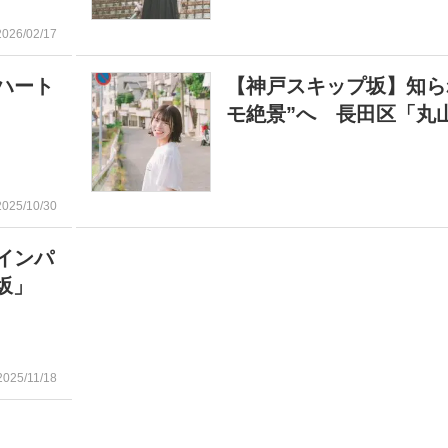
2026/02/17
ハート
【神戸スキップ坂】知ら
モ絶景”へ 長田区「丸
2025/10/30
インパ
坂」
2025/11/18