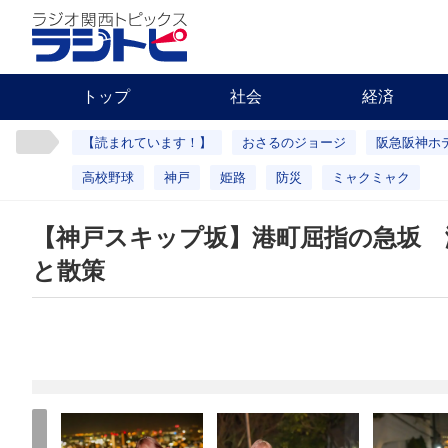
トップ
社会
経済
【読まれています！】
おさるのジョージ
阪急阪神ホ
高校野球
神戸
姫路
防災
ミャクミャク
【神戸スキップ坂】港町屈指の急坂 
と散策