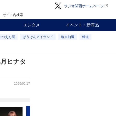
ラジオ関西ホームページ
サイト内検索
エンタメ
イベント・新商品
ぶつえん展
ぼうけんアイランド
追加抽選
報道
暁月ヒナタ
2026/02/17