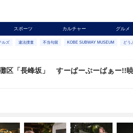
スポーツ
カルチャー
グルメ
テルズ
違法捜査
不当勾留
KOBE SUBWAY MUSEUM
どう
灘区「長峰坂」 すーぱーぷーばぁー!!