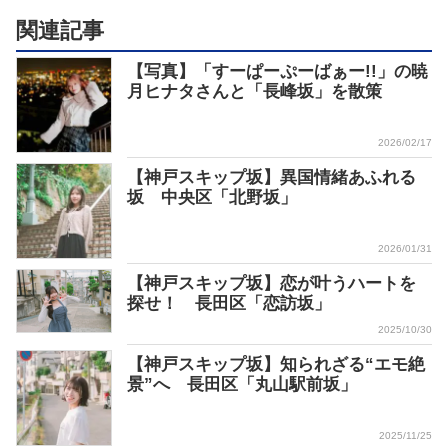
関連記事
【写真】「すーぱーぷーばぁー!!」の暁
月ヒナタさんと「長峰坂」を散策
2026/02/17
【神戸スキップ坂】異国情緒あふれる
坂 中央区「北野坂」
2026/01/31
【神戸スキップ坂】恋が叶うハートを
探せ！ 長田区「恋訪坂」
2025/10/30
【神戸スキップ坂】知られざる“エモ絶
景”へ 長田区「丸山駅前坂」
2025/11/25