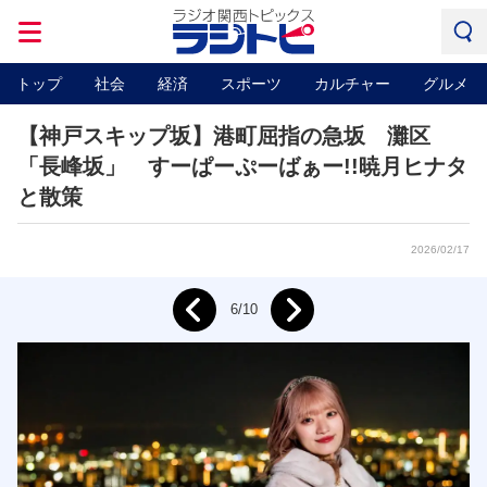
トップ
社会
経済
スポーツ
カルチャー
グルメ
【神戸スキップ坂】港町屈指の急坂 灘区
「長峰坂」 すーぱーぷーばぁー!!暁月ヒナタ
と散策
2026/02/17
Next
6/10
Prev