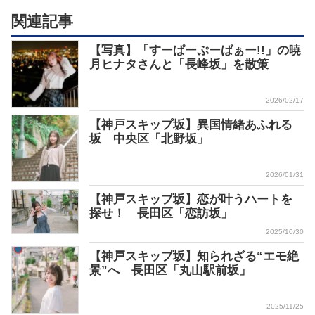
関連記事
【写真】「すーぱーぷーばぁー!!」の暁
月ヒナタさんと「長峰坂」を散策
2026/02/17
【神戸スキップ坂】異国情緒あふれる
坂 中央区「北野坂」
2026/01/31
【神戸スキップ坂】恋が叶うハートを
探せ！ 長田区「恋訪坂」
2025/10/30
【神戸スキップ坂】知られざる“エモ絶
景”へ 長田区「丸山駅前坂」
2025/11/25