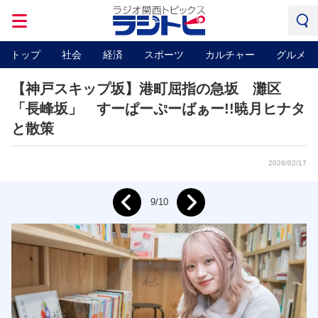
トップ
社会
経済
スポーツ
カルチャー
グルメ
【神戸スキップ坂】港町屈指の急坂 灘区
「長峰坂」 すーぱーぷーばぁー!!暁月ヒナタ
と散策
2026/02/17
Next
9/10
Prev