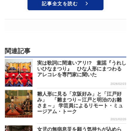
記事全文を読む
関連記事
実は歌詞に間違いアリ!? 童謡『うれし
いひなまつり』 ひな人形にまつわる
アレコレを専門家に聞いた
2026/02/23
雛人形に見る「京阪好み」と「江戸好
み」 「雛まつり～江戸と明治のお雛
さま～」 学芸員によるリモート・ミュ
ージアム・トーク
2021/02/20
女児の無病息災を願う気持ちが込めら