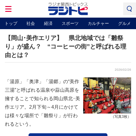
トップ
社会
経済
スポーツ
カルチャー
グルメ
【岡山･美作エリア】 県北地域では「雛祭
り」が盛ん？ “コーヒーの街”と呼ばれる理
由とは？
2026/02/26
「湯原」「奥津」「湯郷」の“美作
三湯”と呼ばれる温泉や蒜山高原を
擁することで知られる岡山県北･美
作エリア。2月下旬～4月にかけて
は様々な場所で「雛祭り」が行わ
（写真3枚）
れるという。