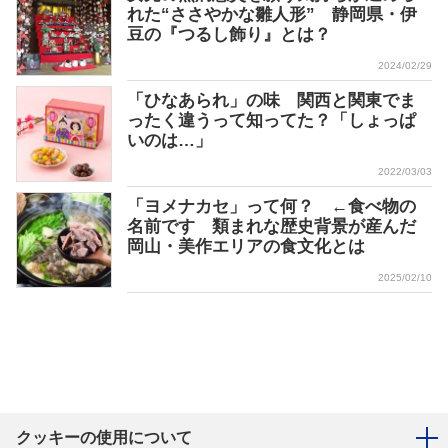
れた“ささやかな雛人形” 静岡県・伊
豆の『つるし飾り』とは？
2024/02/29
「ひなあられ」の味 関西と関東でま
ったく違うって知ってた？「しょっぱ
いのは…」
2022/03/03
「ヨメナカセ」って何？ ←食べ物の
名前です 類まれな歴史背景が産んだ
岡山・美作エリアの食文化とは
2025/02/10
クッキーの使用について