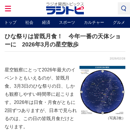
トップ
社会
経済
スポーツ
カルチャー
グルメ
ひな祭りは皆既月食！ 今年一番の天体ショ
ーに 2026年3月の星空散歩
2026/02/28
星空観察にとって2026年最大のイ
ベントともいえるのが、皆既月
食。3月3日のひな祭りの日、しか
も観察しやすい時間帯に起こりま
す。2026年は日食・月食がともに
2回ずつありますが、日本で見られ
るのは、この日の皆既月食だけと
（写真2枚）
なります。