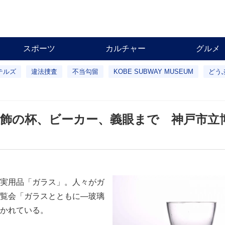
スポーツ
カルチャー
グルメ
テルズ
違法捜査
不当勾留
KOBE SUBWAY MUSEUM
どう
飾の杯、ビーカー、義眼まで 神戸市立
実用品「ガラス」。人々がガ
覧会「ガラスとともに―玻璃
かれている。