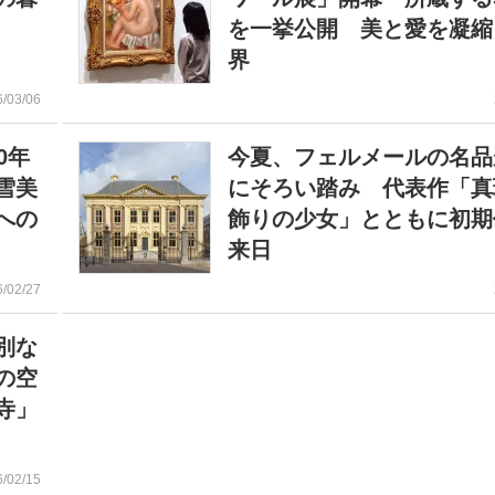
を一挙公開 美と愛を凝縮
界
6/03/06
0年
今夏、フェルメールの名品
雪美
にそろい踏み 代表作「真
への
飾りの少女」とともに初期
来日
6/02/27
別な
の空
寺」
6/02/15