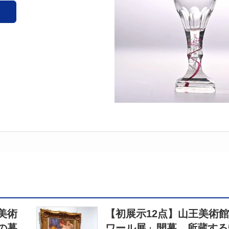
美術
【初展示12点】山王美術
の暮
ワール展」開幕 所蔵する