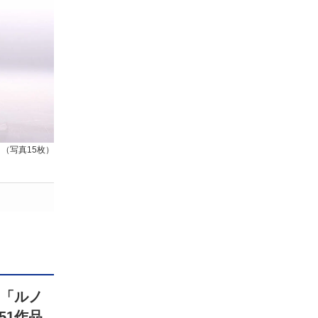
（写真15枚）
館「ルノ
51作品