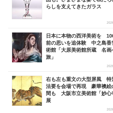
らしを支えてきたガラス
202
日本に本物の西洋美術を 10
前の思いを追体験 中之島香
術館「大原美術館所蔵 名画
旅」
202
右も左も重文の大型屏風 特
法要を会場で再現 豪華襖絵
間も 大阪市立美術館「妙心
展
202