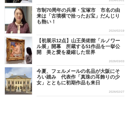
2024/05/01
市制70周年の兵庫・宝塚市 市名の由
来は「古墳横で拾ったお宝」だんじり
も熱い！
2024/02/19
【初展示12点】山王美術館「ルノワー
ル展」開幕 所蔵する51作品を一挙公
開 美と愛を凝縮した世界
2026/03/03
今夏、フェルメールの名品が大阪にそ
ろい踏み 代表作「真珠の耳飾りの少
女」とともに初期作品も来日
2026/02/27