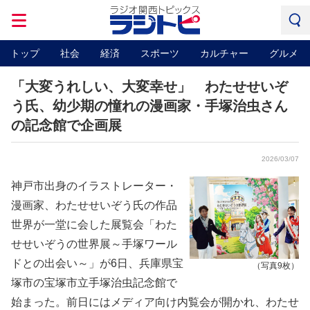
トップ
社会
経済
スポーツ
カルチャー
グルメ
「大変うれしい、大変幸せ」 わたせせいぞ
う氏、幼少期の憧れの漫画家・手塚治虫さん
の記念館で企画展
2026/03/07
神戸市出身のイラストレーター・
漫画家、わたせせいぞう氏の作品
世界が一堂に会した展覧会「わた
せせいぞうの世界展～手塚ワール
ドとの出会い～」が6日、兵庫県宝
（写真9枚）
塚市の宝塚市立手塚治虫記念館で
始まった。前日にはメディア向け内覧会が開かれ、わたせ