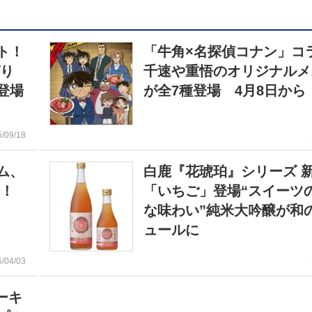
ト！
「牛角×名探偵コナン」コ
ぱり
千速や重悟のオリジナルメ
登場
が全7種登場 4月8日から
5/09/18
ム、
白鹿『花琥珀』シリーズ 
売！
「いちご」登場“スイーツ
な味わい”純米大吟醸が和
ュールに
6/04/03
ーキ