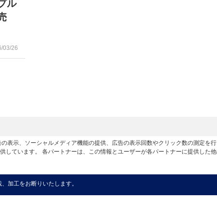
プル
売
6/03/26
広告の表示、ソーシャルメディア機能の提供、広告の表示回数やクリック数の測定を
供しています。 各パートナーは、この情報とユーザーが各パートナーに提供した
載、加工をお断りいたします。