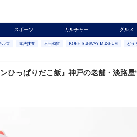
スポーツ
カルチャー
グルメ
テルズ
違法捜査
不当勾留
KOBE SUBWAY MUSEUM
どう
ンひっぱりだこ飯』神戸の老舗・淡路屋