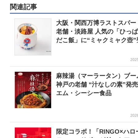
関連記事
大阪・関西万博ラストスパー
老舗・淡路屋 人気の「ひっ
だこ飯」に“ミャクミャク壺”
202
麻辣湯（マーラータン）ブー
神戸の老舗 “汁なしの素”発
エム・シーシー食品
202
限定コラボ！「RINGO×ハロ