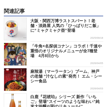
関連記事
大阪・関西万博ラストスパート！老
舗・淡路屋 人気の「ひっぱりだこ飯」
に“ミャクミャク壺”登場
2025/09/18
「牛角×名探偵コナン」コラボ！千速や
重悟のオリジナルメニューが全7種登
場 4月8日から
2026/04/05
麻辣湯（マーラータン）ブーム、神戸
の老舗 “汁なしの素”発売！ エム・シー
シー食品
2026/04/03
白鹿『花琥珀』シリーズ 新作「いち
ご」登場“スイーツのような味わい”純
米大吟醸が和のリキュールに