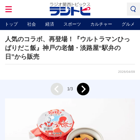
トップ
社会
経済
スポーツ
カルチャー
グルメ
人気のコラボ、再登場！『ウルトラマンひっ
ぱりだこ飯』神戸の老舗・淡路屋“駅弁の
日”から販売
2026/04/09
Next
1/3
Prev