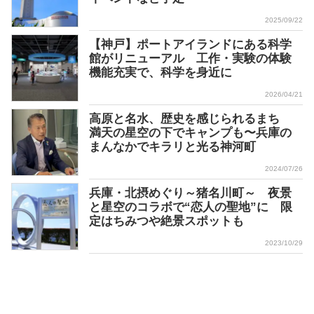
2025/09/22
【神戸】ポートアイランドにある科学
館がリニューアル 工作・実験の体験
機能充実で、科学を身近に
2026/04/21
高原と名水、歴史を感じられるまち
満天の星空の下でキャンプも〜兵庫の
まんなかでキラリと光る神河町
2024/07/26
兵庫・北摂めぐり～猪名川町～ 夜景
と星空のコラボで“恋人の聖地”に 限
定はちみつや絶景スポットも
2023/10/29