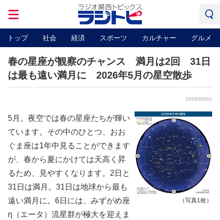
トップ
社会
経済
スポーツ
カルチャー
グルメ
春の星座が観察のチャンス 満月は2回 31日
は最も遠い満月に 2026年5月の星空散歩
2026/05/01
5月。夜空では春の星座たちが輝い
ています。その中のひとつ、おお
ぐま座は1年中見ることができます
が、春から夏にかけては天高く昇
るため、見やすくなります。2日と
31日は満月。31日は地球から最も
遠い満月に。6日には、みずがめ座
（写真1枚）
η（エータ）流星群が極大を迎えま