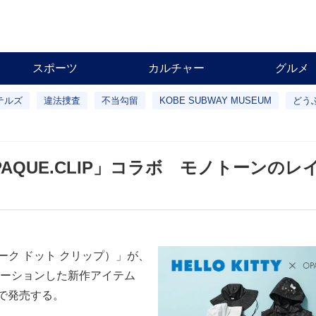
スポーツ
カルチャー
グルメ
テルズ
違法捜査
不当勾留
KOBE SUBWAY MUSEUM
どう
AQUE.CLIP」コラボ モノトーンのレ
ペーク ドット クリップ）」が、
ーションした新作アイテム
で発売する。