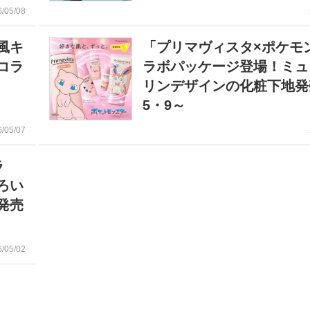
6/05/08
風キ
「プリマヴィスタ×ポケモ
コラ
ラボパッケージ登場！ミュ
リンデザインの化粧下地
5・9～
6/05/07
ラ
ろい
発売
6/05/02