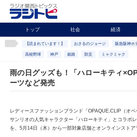
トップ
社会
経済
【読まれています！】
おさるのジョージ
阪急阪神ホ
高校野球
神戸
姫路
防災
ミャクミャク
雨の日グッズも！「ハローキティ×OP
ーツなど発売
レディースファッションブランド「OPAQUE.CLIP（オ
サンリオの人気キャラクター「ハローキティ」とコラボレ
を、5月14日（木）から一部対象店舗とオンラインストア