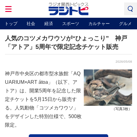
トップ
社会
経済
スポーツ
カルチャー
グルメ
人気のコツメカワウソが“ひょっこり” 神戸
「アトア」5周年で限定記念チケット販売
2026/05/08
神戸市中央区の都市型水族館「AQ
UARIUM×ART átoa」（以下、ア
トア）は、開業5周年を記念した限
定チケットを5月15日から販売す
る。人気動物「コツメカワウソ」
（写真3枚）
をデザインした特別仕様で、500枚
限定。