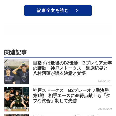
記事全文を読む
関連記事
目指すは最後のB2優勝→Bプレミア元年
の躍動 神戸ストークス 道原紀晃と
八村阿蓮が語る決意と覚悟
2026/01/01
神戸ストークス B2プレーオフ準決勝
第1戦 相手エースに45得点献上も「タ
フな試合」制して先勝
2026/05/09