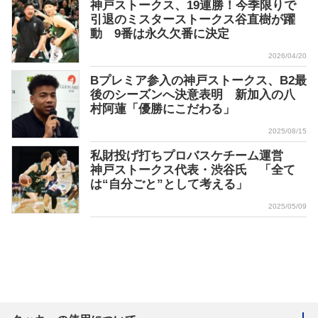
神戸ストークス、19連勝！今季限りで
引退のミスターストークス谷直樹が躍
動 9番は永久欠番に決定
2026/04/20
Bプレミア参入の神戸ストークス、B2最
後のシーズンへ決意表明 新加入の八
村阿蓮「優勝にこだわる」
2025/08/15
私財投げ打ちプロバスケチーム運営
神戸ストークス代表・渋谷氏 「全て
は“自分ごと”として考える」
2025/05/09