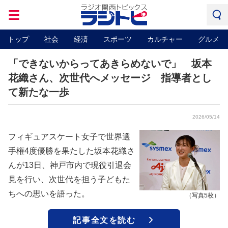
トップ
社会
経済
スポーツ
カルチャー
グルメ
「できないからってあきらめないで」 坂本
花織さん、次世代へメッセージ 指導者とし
て新たな一歩
2026/05/14
フィギュアスケート女子で世界選
手権4度優勝を果たした坂本花織さ
んが13日、神戸市内で現役引退会
見を行い、次世代を担う子どもた
ちへの思いを語った。
（写真5枚）
記事全文を読む