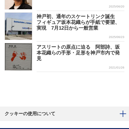
2025/06/20
神戸初、通年のスケートリンク誕生
フィギュア坂本花織らが手紙で要望、
実現 7月12日から一般営業
2025/06/23
アスリートの原点に迫る 阿部詩、坂
本花織らの手形・足形を神戸市内で発
見
2021/01/26
クッキーの使用について