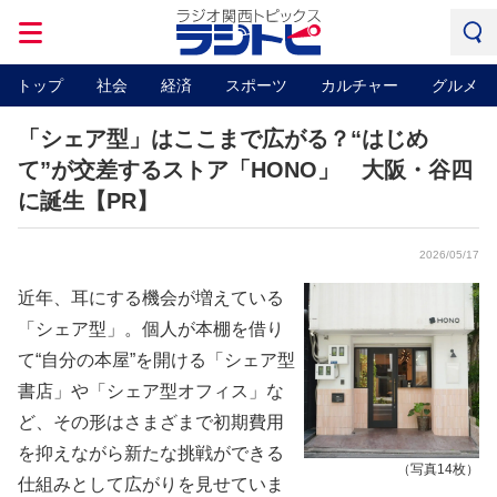
トップ
社会
経済
スポーツ
カルチャー
グルメ
「シェア型」はここまで広がる？“はじめ
て”が交差するストア「HONO」 大阪・谷四
に誕生【PR】
2026/05/17
近年、⽿にする機会が増えている
「シェア型」。個⼈が本棚を借り
て“⾃分の本屋”を開ける「シェア型
書店」や「シェア型オフィス」な
ど、その形はさまざまで初期費⽤
を抑えながら新たな挑戦ができる
（写真14枚）
仕組みとして広がりを⾒せていま