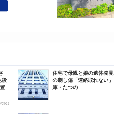
さ
住宅で母親と娘の遺体発見
他殺
の刺し傷「連絡取れない」
設置
庫・たつの
6/05/22