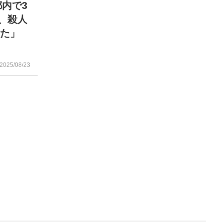
内で3
、殺人
した」
2025/08/23