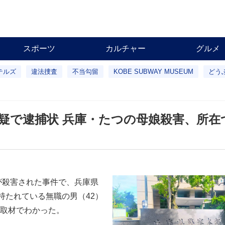
スポーツ
カルチャー
グルメ
テルズ
違法捜査
不当勾留
KOBE SUBWAY MUSEUM
どう
容疑で逮捕状 兵庫・たつの母娘殺害、所在
が殺害された事件で、兵庫県
持たれている無職の男（42）
取材でわかった。