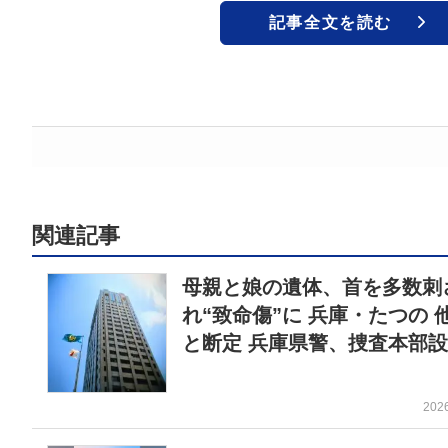
記事全文を読む
関連記事
母親と娘の遺体、首を多数刺
れ“致命傷”に 兵庫・たつの 
と断定 兵庫県警、捜査本部
202