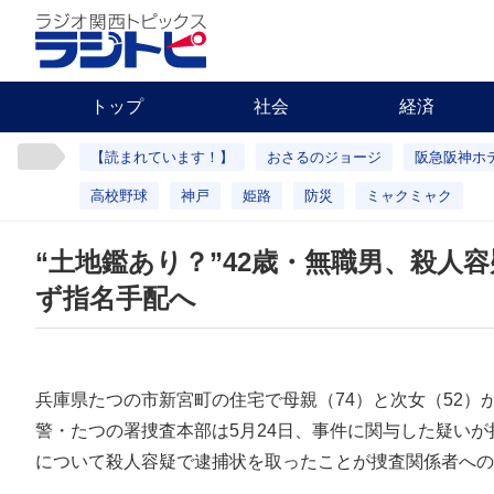
トップ
社会
経済
【読まれています！】
おさるのジョージ
阪急阪神ホ
高校野球
神戸
姫路
防災
ミャクミャク
“土地鑑あり？”42歳・無職男、殺人
ず指名手配へ
兵庫県たつの市新宮町の住宅で母親（74）と次女（52）
警・たつの署捜査本部は5月24日、事件に関与した疑いが
について殺人容疑で逮捕状を取ったことが捜査関係者への