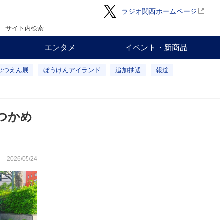
ラジオ関西ホームページ
サイト内検索
エンタメ
イベント・新商品
ぶつえん展
ぼうけんアイランド
追加抽選
報道
つかめ
2026/05/24