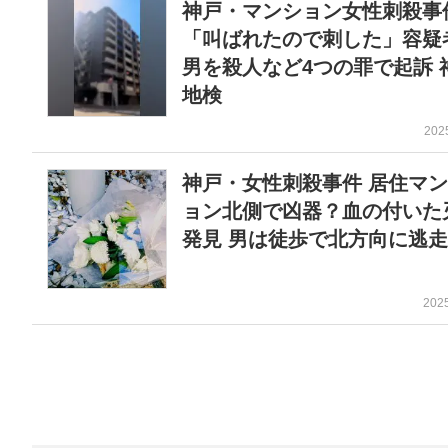
神戸・マンション女性刺殺事
「叫ばれたので刺した」容疑
男を殺人など4つの罪で起訴 
地検
202
神戸・女性刺殺事件 居住マ
ョン北側で凶器？血の付いた
発見 男は徒歩で北方向に逃
202