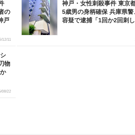
件
神戸・女性刺殺事件 東京都
者の
5歳男の身柄確保 兵庫県警
神戸
容疑で逮捕「1回か2回刺
5/12/11
ンシ
刃物
走か
5/08/22