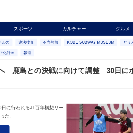
スポーツ
カルチャー
グルメ
テルズ
違法捜査
不当勾留
KOBE SUBWAY MUSEUM
どう
正化計画
報道
へ 鹿島との決戦に向けて調整 30日に
0日に行われるJ1百年構想リー
行った。