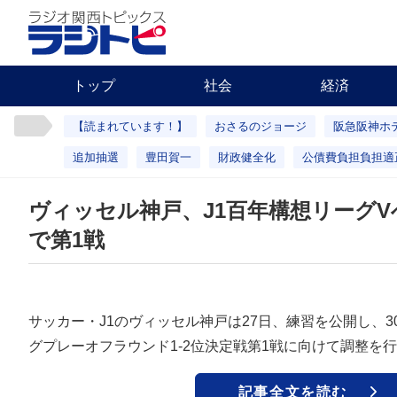
トップ
社会
経済
【読まれています！】
おさるのジョージ
阪急阪神ホ
追加抽選
豊田賀一
財政健全化
公債費負担負担適
ヴィッセル神戸、J1百年構想リーグV
で第1戦
サッカー・J1のヴィッセル神戸は27日、練習を公開し、3
グプレーオフラウンド1-2位決定戦第1戦に向けて調整を
記事全文を読む