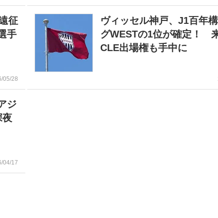
⽶遠征
ヴィッセル神戸、J1百年
選手
グWESTの1位が確定！ 
CLE出場権も手中に
6/05/28
アジ
深夜
6/04/17