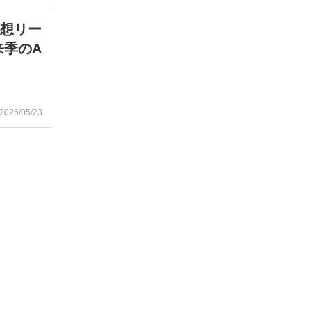
構想リー
来季のA
2026/05/23