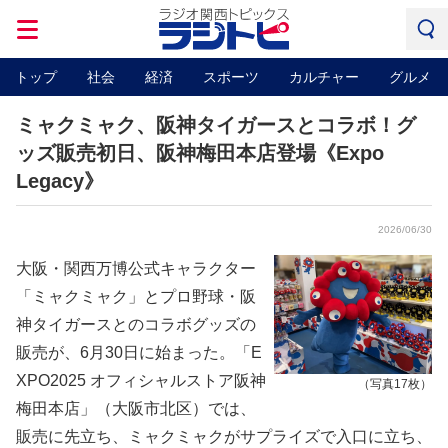
トップ
社会
経済
スポーツ
カルチャー
グルメ
ミャクミャク、阪神タイガースとコラボ！グ
ッズ販売初日、阪神梅田本店登場《Expo
Legacy》
2026/06/30
大阪・関西万博公式キャラクター
「ミャクミャク」とプロ野球・阪
神タイガースとのコラボグッズの
販売が、6月30日に始まった。「E
XPO2025 オフィシャルストア阪神
（写真17枚）
梅田本店」（大阪市北区）では、
販売に先立ち、ミャクミャクがサプライズで入口に立ち、