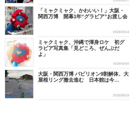
2026/04/27
「ミャクミャク、かわいい！」大阪・
関西万博 開幕1年“グラビア”お渡し会
2026/04/14
ミャクミャク、沖縄で渾身ロケ 初グ
ラビア写真集「見どころ、ぜんぶだ
よ」
2026/03/20
大阪・関西万博 パビリオン9割解体、大
屋根リング撤去進む 日本館は今…
2026/06/18