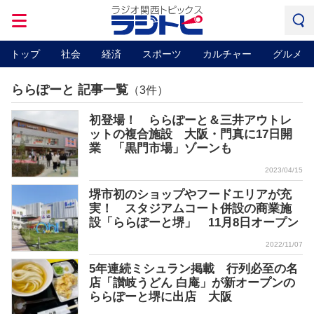
トップ
社会
経済
スポーツ
カルチャー
グルメ
ららぽーと 記事一覧
（3件）
初登場！ ららぽーと＆三井アウトレ
ットの複合施設 大阪・門真に17日開
業 「黒門市場」ゾーンも
2023/04/15
堺市初のショップやフードエリアが充
実！ スタジアムコート併設の商業施
設「ららぽーと堺」 11月8日オープン
2022/11/07
5年連続ミシュラン掲載 行列必至の名
店「讃岐うどん 白庵」が新オープンの
ららぽーと堺に出店 大阪