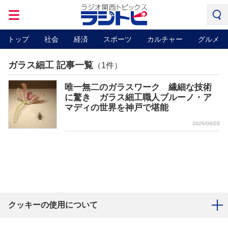
トップ
社会
経済
スポーツ
カルチャー
グルメ
ガラス細工 記事一覧
（1件）
唯一無二のガラスワーク 繊細な技術
に驚き ガラス細工職人ブルーノ・ア
マディの世界を神戸で堪能
2026/06/03
クッキーの使用について