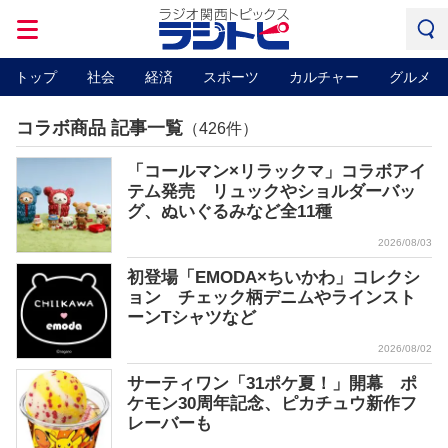
トップ
社会
経済
スポーツ
カルチャー
グルメ
コラボ商品 記事一覧
（426件）
「コールマン×リラックマ」コラボアイ
テム発売 リュックやショルダーバッ
グ、ぬいぐるみなど全11種
2026/08/03
初登場「EMODA×ちいかわ」コレクシ
ョン チェック柄デニムやラインスト
ーンTシャツなど
2026/08/02
サーティワン「31ポケ夏！」開幕 ポ
ケモン30周年記念、ピカチュウ新作フ
レーバーも