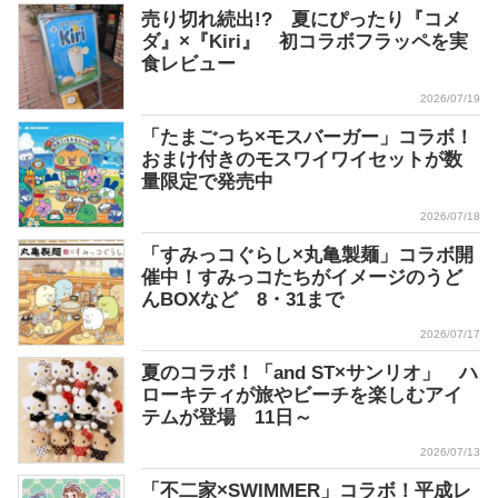
売り切れ続出!? 夏にぴったり『コメ
ダ』×『Kiri』 初コラボフラッペを実
食レビュー
2026/07/19
「たまごっち×モスバーガー」コラボ！
おまけ付きのモスワイワイセットが数
量限定で発売中
2026/07/18
「すみっコぐらし×丸亀製麺」コラボ開
催中！すみっコたちがイメージのうど
んBOXなど 8・31まで
2026/07/17
夏のコラボ！「and ST×サンリオ」 ハ
ローキティが旅やビーチを楽しむアイ
テムが登場 11日～
2026/07/13
「不二家×SWIMMER」コラボ！平成レ