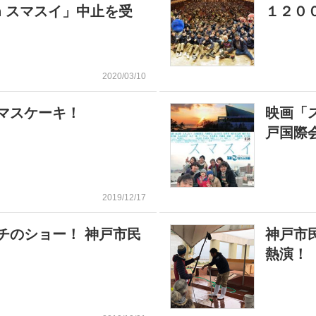
in スマスイ」中止を受
１２０
2020/03/10
マスケーキ！
映画「
戸国際
2019/12/17
チのショー！ 神戸市民
神戸市
熱演！