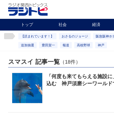
トップ
社会
経済
【読まれています！】
おさるのジョージ
阪急阪神ホ
追加抽選
豊田賀一
報道
高校野球
神戸
スマスイ 記事一覧
（18件）
「何度も来てもらえる施設に」
込む 神戸須磨シーワールド