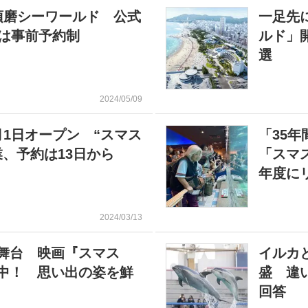
須磨シーワールド 公式
一足先
面は事前予約制
ルド」
選
2024/05/09
1日オープン “スマス
「35
、予約は13日から
「スマ
年度に
2024/03/13
舞台 映画『スマス
イルカ
中！ 思い出の姿を鮮
盛 違
回答