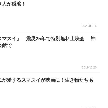
０人が感涙！
2020/01/16
スマスイ」 震災25年で特別無料上映会 神
会館で
2019/11/20
民が愛するスマスイが映画に！生き物たちも