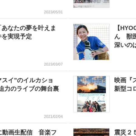
2023/05/31
「あなたの夢を叶えま
【HY
件を実現予定
ん 獣
深いの
2023/03/07
マスイ”のイルカショ
映画『
迫力のライブの舞台裏
新型コ
2021/02/04
に動画生配信 音楽フ
震災２