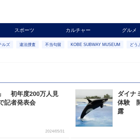
スポーツ
カルチャー
グルメ
テルズ
違法捜査
不当勾留
KOBE SUBWAY MUSEUM
どう
 初年度200万人見
ダイナ
で記者発表会
体験 
露
2024/05/31