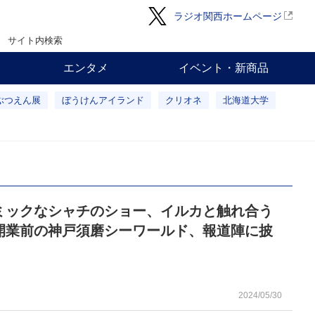
ラジオ関西ホームページ
サイト内検索
エンタメ
イベント・新商品
ぶつえん展
ぼうけんアイランド
クリオネ
北海道大学
ミックなシャチのショー、イルカと触れ合う
開業前の神戸須磨シーワールド、報道陣に披
2024/05/30