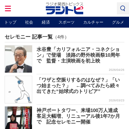
トップ
社会
経済
スポーツ
カルチャー
グルメ
セレモニー 記事一覧
（4件）
水谷豊「カリフォルニア・コネクショ
ン」で登場 淡路の野外映画祭10周年
で 監督・主演映画を初上映
2026/04/26
「ワザと空振りするのはなぜ？」「い
つ始まった？」 ←調べてみたら続々
出てきた“始球式のトリビア”
2026/03/23
神戸ポートタワー、来場100万人達成
客足大幅増、リニューアル後1年7か月
で 記念セレモニー開催