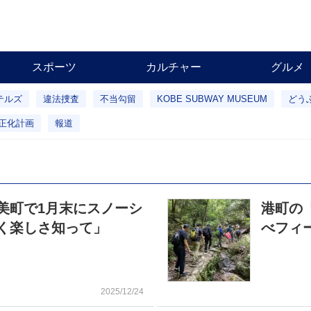
スポーツ
カルチャー
グルメ
テルズ
違法捜査
不当勾留
KOBE SUBWAY MUSEUM
どう
正化計画
報道
美町で1月末にスノーシ
港町の
く楽しさ知って」
べフィ
2025/12/24