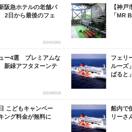
新阪急ホテルの老舗バ
【神戸
 2日から最後のフェ
「MR 
2024/10/01
ュー4選 プレミアムな
フェリ
 新緑アフタヌーンテ
ルーズ
ばると
2023/05/28
日 こどもキャンペー
船内で
キング料金が無料に
リーさ