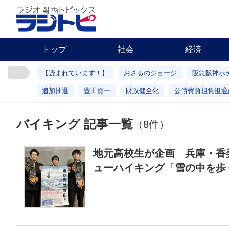
トップ
社会
経済
【読まれています！】
おさるのジョージ
阪急阪神ホ
追加抽選
豊田賀一
財政健全化
公債費負担負担適
バイキング 記事一覧
（8件）
地元高校生が企画 兵庫・香
ューハイキング「雪の中を歩