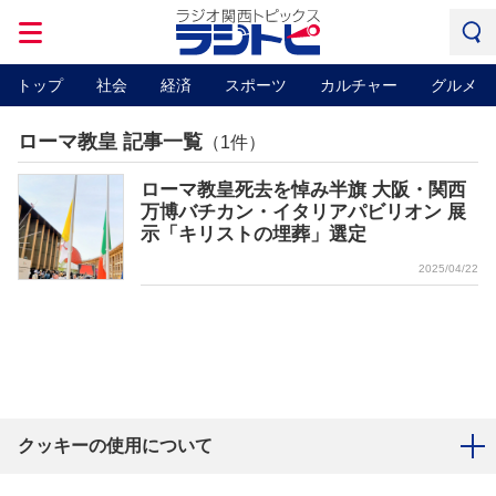
トップ
社会
経済
スポーツ
カルチャー
グルメ
ローマ教皇 記事一覧
（1件）
ローマ教皇死去を悼み半旗 大阪・関西
万博バチカン・イタリアパビリオン 展
示「キリストの埋葬」選定
2025/04/22
クッキーの使用について