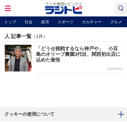
トップ
社会
経済
スポーツ
カルチャー
グルメ
人 記事一覧
（1件）
「どうせ挑戦するなら神戸や」 小豆
島のオリーブ農園3代目、関西初出店に
込めた覚悟
2026/05/19
クッキーの使用について