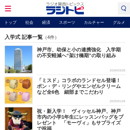
トップ
社会
経済
スポーツ
カルチャー
グルメ
入学式 記事一覧
（4件）
神戸市、幼保と小の連携強化 入学期
の不安軽減へ“架け橋期”の取り組み
2026/03/28
「ミスド」コラボのランドセル登場！
ポン・デ・リングやエンゼルクリーム
など全6色 細部までこだわり
2025/01/29
祝・新入学！ ヴィッセル神戸、神戸
市内の小学1年生にレッスンバッグをプ
レゼント 「モーヴィ」もサプライズ
で祝福