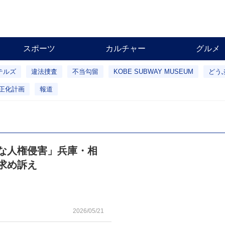
スポーツ
カルチャー
グルメ
テルズ
違法捜査
不当勾留
KOBE SUBWAY MUSEUM
どう
正化計画
報道
大な人権侵害」兵庫・相
求め訴え
2026/05/21