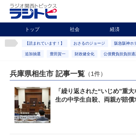
トップ
社会
経済
【読まれています！】
おさるのジョージ
阪急阪神ホ
追加抽選
豊田賀一
財政健全化
公債費負担負担適
兵庫県相生市 記事一覧
（1件）
「繰り返された“いじめ”重
生の中学生自殺、両親が賠償