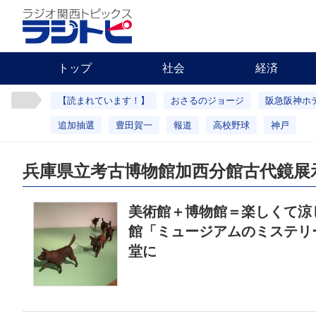
トップ
社会
経済
【読まれています！】
おさるのジョージ
阪急阪神ホ
追加抽選
豊田賀一
報道
高校野球
神戸
兵庫県立考古博物館加西分館古代鏡展
美術館＋博物館＝楽しくて涼
館「ミュージアムのミステリ
堂に