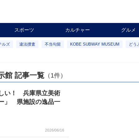
スポーツ
カルチャー
グルメ
テルズ
違法捜査
不当勾留
KOBE SUBWAY MUSEUM
どう
示館 記事一覧
（1件）
しい！ 兵庫県立美術
ー」 県施設の逸品一
2026/06/16